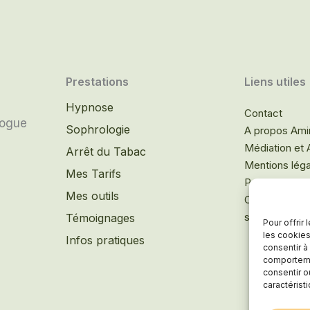
Prestations
Liens utiles
Hypnose
Contact
logue
Sophrologie
A propos Ami
Médiation et
Arrêt du Tabac
Mentions lég
Mes Tarifs
Politique de 
Mes outils
Conditions gé
service
Témoignages
Pour offrir
les cookies
Infos pratiques
consentir à
comportemen
consentir o
caractérist