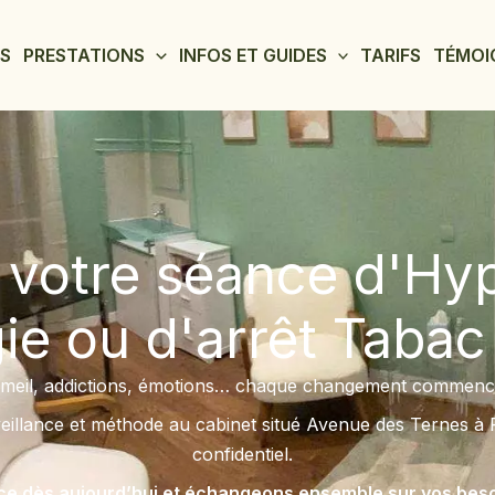
S
PRESTATIONS
INFOS ET GUIDES
TARIFS
TÉMOI
 votre séance d'Hy
e ou d'arrêt Tabac 
ommeil, addictions, émotions… chaque changement commence
llance et méthode au cabinet situé Avenue des Ternes à P
confidentiel.
e dès aujourd’hui et échangeons ensemble sur vos besoi